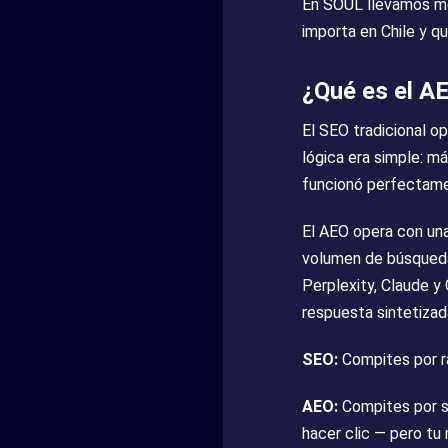
En SOUL llevamos me
importa en Chile y q
¿Qué es el AE
El SEO tradicional o
lógica era simple: m
funcionó perfectame
El AEO opera con una
volumen de búsqueda
Perplexity, Claude y
respuesta sintetizada
SEO:
Compites por ran
AEO:
Compites por se
hacer clic — pero t