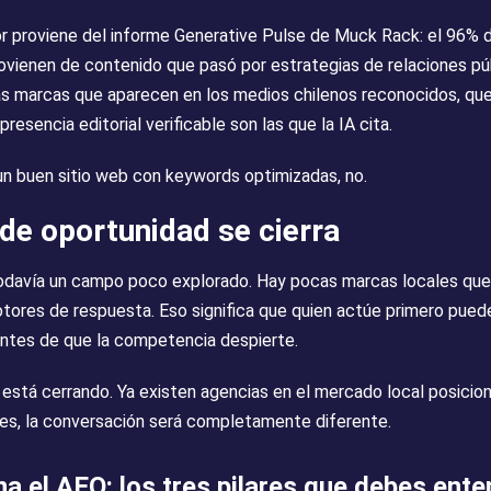
r proviene del informe Generative Pulse de Muck Rack: el 96% d
vienen de contenido que pasó por estrategias de relaciones pú
 las marcas que aparecen en los medios chilenos reconocidos, qu
resencia editorial verificable son las que la IA cita.
un buen sitio web con keywords optimizadas, no.
de oportunidad se cierra
 todavía un campo poco explorado. Hay pocas marcas locales qu
ores de respuesta. Eso significa que quien actúe primero pued
antes de que la competencia despierte.
está cerrando. Ya existen agencias en el mercado local posici
es, la conversación será completamente diferente.
 el AEO: los tres pilares que debes ente