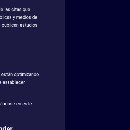
e las citas que
blicas y medios de
e publican estudios
e están optimizando
e establecer
onándose en este
nder