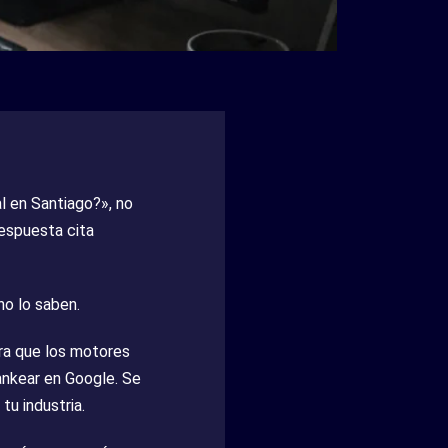
l en Santiago?», no
respuesta cita
no lo saben.
ara que los motores
ankear en Google. Se
tu industria.