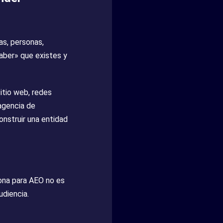
s, personas,
aber» que existes y
itio web, redes
agencia de
onstruir una entidad
ona para AEO no es
udiencia.