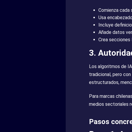
Comienza cada s
Usa encabezados
Incluye definic
Añade datos ver
Crea secciones F
3. Autorida
Los algoritmos de IA
tradicional, pero con
estructurados, menci
Para marcas chilenas
medios sectoriales r
Pasos concre