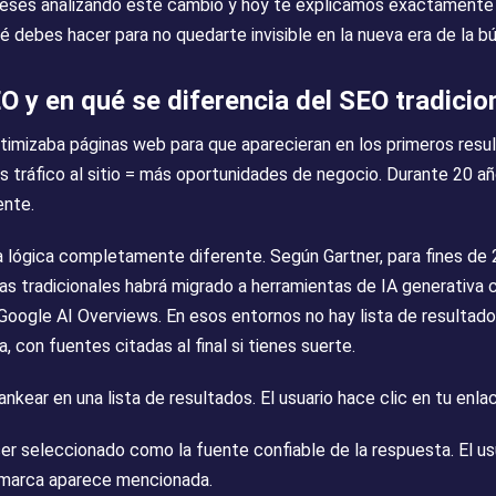
ses analizando este cambio y hoy te explicamos exactamente 
ué debes hacer para no quedarte invisible en la nueva era de la b
O y en qué se diferencia del SEO tradicio
ptimizaba páginas web para que aparecieran en los primeros resu
ás tráfico al sitio = más oportunidades de negocio. Durante 20 a
nte.
 lógica completamente diferente. Según Gartner, para fines de
s tradicionales habrá migrado a herramientas de IA generativa
 Google AI Overviews. En esos entornos no hay lista de resultado
, con fuentes citadas al final si tienes suerte.
kear en una lista de resultados. El usuario hace clic en tu enlac
r seleccionado como la fuente confiable de la respuesta. El us
u marca aparece mencionada.