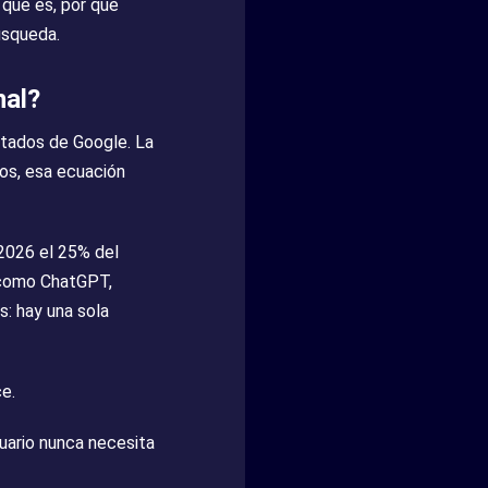
qué es, por qué
úsqueda.
nal?
ltados de Google. La
ños, esa ecuación
 2026 el 25% del
 como ChatGPT,
s: hay una sola
e.
uario nunca necesita