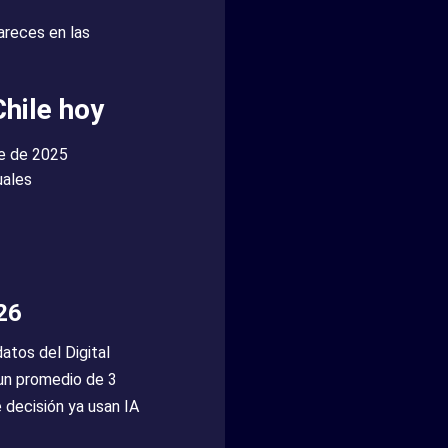
pareces en las
hile hoy
re de 2025
uales
26
atos del Digital
 un promedio de 3
 decisión ya usan IA