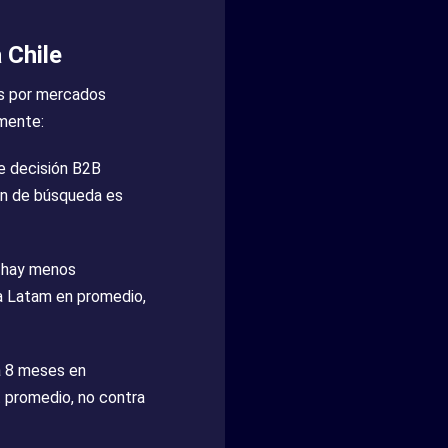
 Chile
as por mercados
amente:
e decisión B2B
en de búsqueda es
, hay menos
 a Latam en promedio,
a 8 meses en
t promedio, no contra