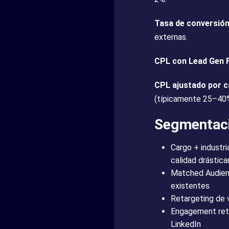
Tasa de conversió
externas.
CPL con Lead Gen 
CPL ajustado por c
(típicamente 25–40% 
Segmentaci
Cargo + industr
calidad drástic
Matched Audienc
existentes
Retargeting de 
Engagement retar
LinkedIn