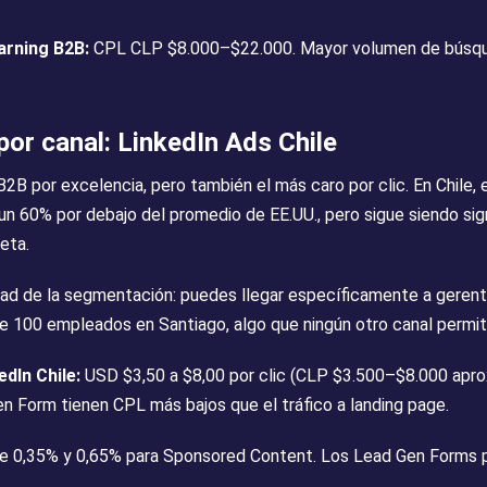
earning B2B:
CPL CLP $8.000–$22.000. Mayor volumen de búsqu
or canal: LinkedIn Ads Chile
B2B por excelencia, pero también el más caro por clic. En Chile,
un 60% por debajo del promedio de EE.UU., pero sigue siendo si
eta.
idad de la segmentación: puedes llegar específicamente a geren
 100 empleados en Santiago, algo que ningún otro canal permite
dIn Chile:
USD $3,50 a $8,00 por clic (CLP $3.500–$8.000 apr
 Form tienen CPL más bajos que el tráfico a landing page.
e 0,35% y 0,65% para Sponsored Content. Los Lead Gen Forms p