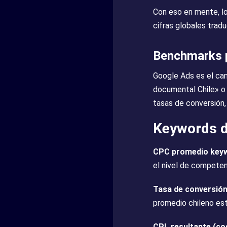
Con eso en mente, l
cifras globales tradu
Benchmarks p
Google Ads es el can
documental Chile» o 
tasas de conversión
Keywords d
CPC promedio keyw
el nivel de competen
Tasa de conversión
promedio chileno es
CPL resultante (co