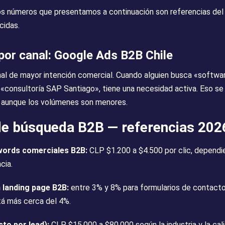
os números que presentamos a continuación son referencias del
cidas.
or canal: Google Ads B2B Chile
al de mayor intención comercial. Cuando alguien busca «softwa
«consultoría SAP Santiago», tiene una necesidad activa. Eso se
, aunque los volúmenes son menores.
e búsqueda B2B — referencias 202
ords comerciales B2B:
CLP $1.200 a $4.500 por clic, dependie
cia.
 landing page B2B:
entre 3% y 8% para formularios de contacto
tá más cerca del 4%.
sto por lead):
CLP $15.000 a $80.000 según la industria y la cali