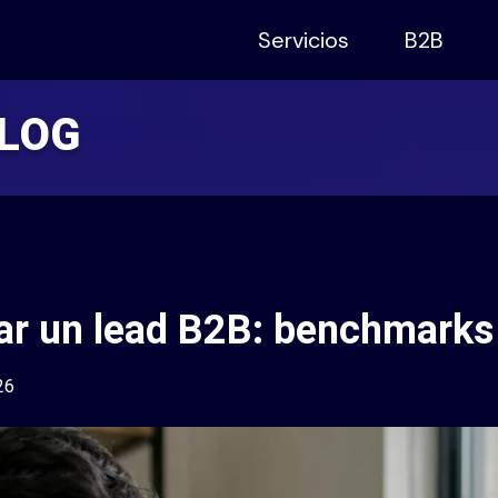
Servicios
B2B
BLOG
r un lead B2B: benchmarks 
26