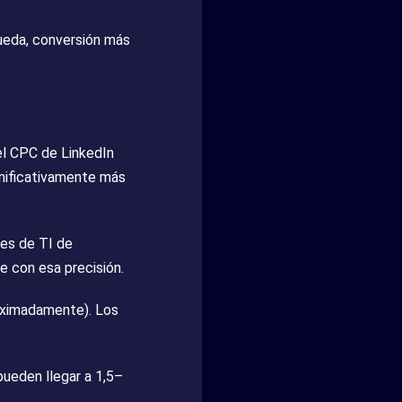
eda, conversión más
 el CPC de LinkedIn
gnificativamente más
tes de TI de
 con esa precisión.
oximadamente). Los
ueden llegar a 1,5–